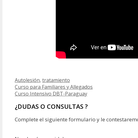
Etiquetas
Autolesión
,
tratamiento
Curso para Familiares y Allegados
Curso Intensivo DBT-Paraguay
¿DUDAS O CONSULTAS ?
Complete el siguiente formulario y le contestarem