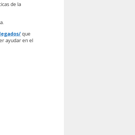
cas de la
a.
llegados/
que
er ayudar en el