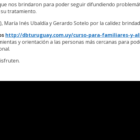
e nos brindaron para poder seguir difundiendo problemáti
 su tratamiento.
, María Inés Ubaldía y Gerardo Sotelo por la calidez brindad
dos
http://dbturuguay.com.uy/curso-para-familiares-y-a
mientas y orientación a las personas más cercanas para pod
onal.
isfruten.