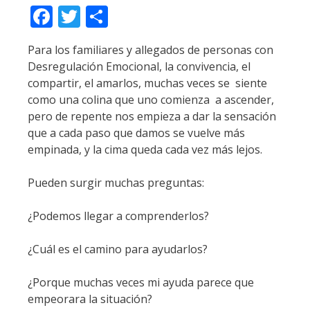
F
T
C
ac
w
o
Para los familiares y allegados de personas con
e
itt
m
Desregulación Emocional, la convivencia, el
b
er
p
compartir, el amarlos, muchas veces se siente
o
ar
como una colina que uno comienza a ascender,
pero de repente nos empieza a dar la sensación
o
ti
que a cada paso que damos se vuelve más
k
r
empinada, y la cima queda cada vez más lejos.
Pueden surgir muchas preguntas:
¿Podemos llegar a comprenderlos?
¿Cuál es el camino para ayudarlos?
¿Porque muchas veces mi ayuda parece que
empeorara la situación?